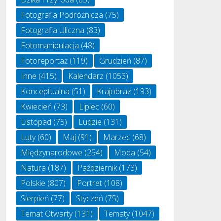
Fotografia Podróżnicza
(75)
Fotografia Uliczna
(83)
Fotomanipulacja
(48)
Fotoreportaż
(119)
Grudzień
(87)
Inne
(415)
Kalendarz
(1053)
Konceptualna
(51)
Krajobraz
(193)
Kwiecień
(73)
Lipiec
(60)
Listopad
(75)
Ludzie
(131)
Luty
(60)
Maj
(91)
Marzec
(68)
Międzynarodowe
(254)
Moda
(54)
Natura
(187)
Październik
(173)
Polskie
(807)
Portret
(108)
Sierpień
(77)
Styczeń
(75)
Temat Otwarty
(131)
Tematy
(1047)