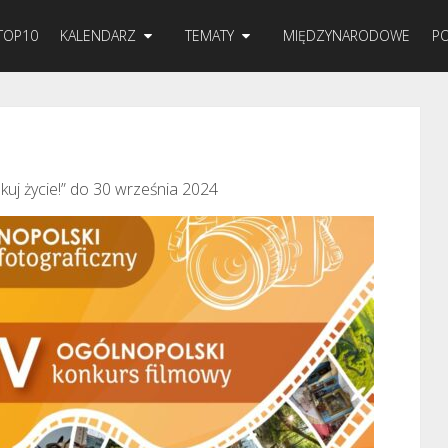
TOP10
KALENDARZ
TEMATY
MIĘDZYNARODOWE
PO
kuj życie!” do 30 września 2024