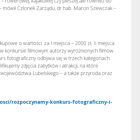
 – rowerowej, kajakowej czy pieszej ale również do
 – mówił Członek Zarządu, dr hab. Marcin Szewczak –
upowe o wartości: za I miejsca – 2000 zł, II miejsca
o w konkursie filmowym autorzy wyróżnionych filmów
rs fotograficzny odbywa się w trzech kategoriach:
lifikujemy zdjęcia zabytków i atrakcji, na które
a województwa Lubelskiego – a także przyroda oraz
nosci/rozpoczynamy-konkurs-fotograficzny-i-