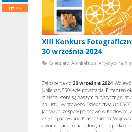
Mix
XIII Konkurs Fotograficzn
30 września 2024
Kalendarz
,
Architektura
,
Artystyczna
,
Na
Zgłoszenia do
30 września 2024
. Wojewó
jubileusz, 550-lecie powstania. Przez ten o
miejsca, które są naszymi turystycznymi a
na Listę Światowego Dziedzictwa UNESCO, S
Janowiec, zespoły pałacowe w Kozłówce, 
częściej nazywane Kraszczadami. Wojewód
dwoma parkami narodowymi i 17 parkami kr