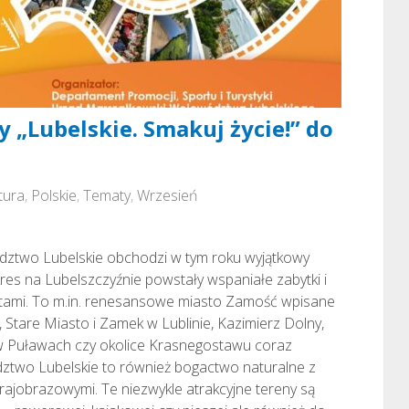
y „Lubelskie. Smakuj życie!” do
tura
,
Polskie
,
Tematy
,
Wrzesień
dztwo Lubelskie obchodzi w tym roku wyjątkowy
kres na Lubelszczyźnie powstały wspaniałe zabytki i
tutami. To m.in. renesansowe miasto Zamość wpisane
tare Miasto i Zamek w Lublinie, Kazimierz Dolny,
w Puławach czy okolice Krasnegostawu coraz
ztwo Lubelskie to również bogactwo naturalne z
ajobrazowymi. Te niezwykle atrakcyjne tereny są