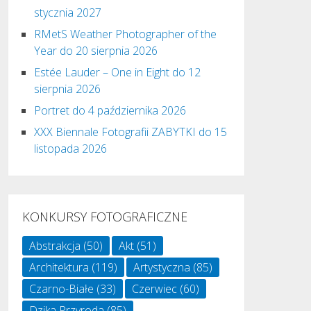
stycznia 2027
RMetS Weather Photographer of the
Year do 20 sierpnia 2026
Estée Lauder – One in Eight do 12
sierpnia 2026
Portret do 4 października 2026
XXX Biennale Fotografii ZABYTKI do 15
listopada 2026
KONKURSY FOTOGRAFICZNE
Abstrakcja
(50)
Akt
(51)
Architektura
(119)
Artystyczna
(85)
Czarno-Białe
(33)
Czerwiec
(60)
Dzika Przyroda
(85)