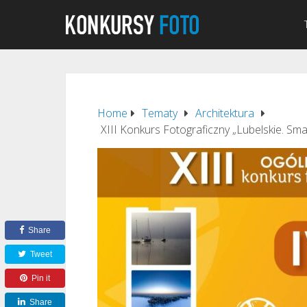
Home
Tematy
Architektura
XIII Konkurs Fotograficzny „Lubelskie. Sma
Share
Tweet
Pin it
Share