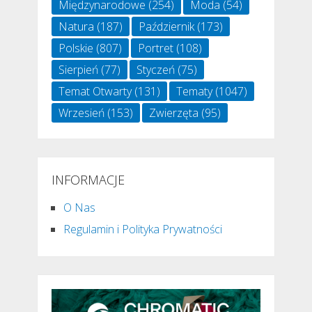
Międzynarodowe
(254)
Moda
(54)
Natura
(187)
Październik
(173)
Polskie
(807)
Portret
(108)
Sierpień
(77)
Styczeń
(75)
Temat Otwarty
(131)
Tematy
(1047)
Wrzesień
(153)
Zwierzęta
(95)
INFORMACJE
O Nas
Regulamin i Polityka Prywatności