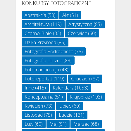
KONKURSY FOTOGRAFICZNE
Abstrakcja
(50)
Akt
(51)
Architektura
(119)
Artystyczna
(85)
Czarno-Białe
(33)
Czerwiec
(60)
Dzika Przyroda
(85)
Fotografia Podróżnicza
(75)
Fotografia Uliczna
(83)
Fotomanipulacja
(48)
Fotoreportaż
(119)
Grudzień
(87)
Inne
(415)
Kalendarz
(1053)
Konceptualna
(51)
Krajobraz
(193)
Kwiecień
(73)
Lipiec
(60)
Listopad
(75)
Ludzie
(131)
Luty
(60)
Maj
(91)
Marzec
(68)