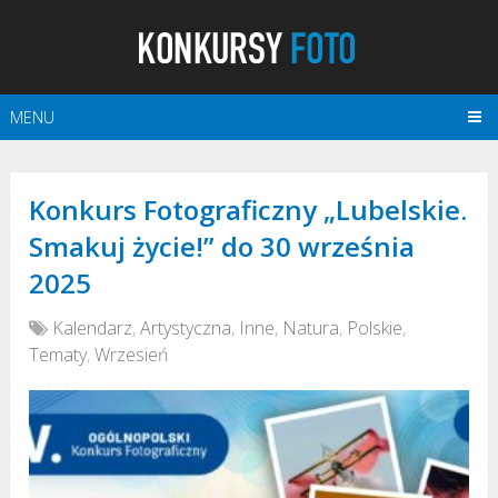
MENU
Konkurs Fotograficzny „Lubelskie.
Smakuj życie!” do 30 września
2025
Kalendarz
,
Artystyczna
,
Inne
,
Natura
,
Polskie
,
Tematy
,
Wrzesień