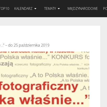
TOP10
KALENDARZ
TEMATY
MIĘDZYNARODOWE
PO
e…” – do 25 października 2019