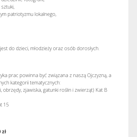
sztuki,
ym patriotyzmu lokalnego,
est do dzieci, młodzieży oraz osób dorosłych.
ka prac powinna być związana z naszą Ojczyzną, a
nych kategorii tematycznych:
 obrzędy, zjawiska, gatunki roślin i zwierząt) Kat B
t 15
 zł