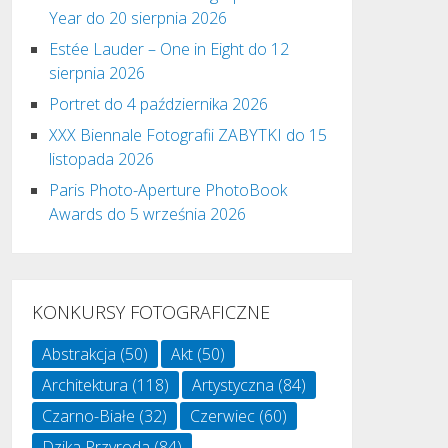
Year do 20 sierpnia 2026
Estée Lauder – One in Eight do 12
sierpnia 2026
Portret do 4 października 2026
XXX Biennale Fotografii ZABYTKI do 15
listopada 2026
Paris Photo-Aperture PhotoBook
Awards do 5 września 2026
KONKURSY FOTOGRAFICZNE
Abstrakcja
(50)
Akt
(50)
Architektura
(118)
Artystyczna
(84)
Czarno-Białe
(32)
Czerwiec
(60)
Dzika Przyroda
(84)