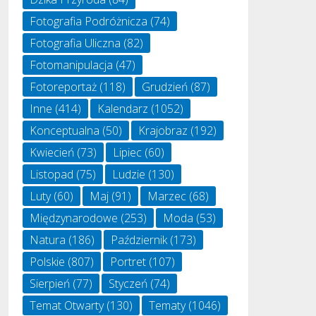
Fotografia Podróżnicza
(74)
Fotografia Uliczna
(82)
Fotomanipulacja
(47)
Fotoreportaż
(118)
Grudzień
(87)
Inne
(414)
Kalendarz
(1052)
Konceptualna
(50)
Krajobraz
(192)
Kwiecień
(73)
Lipiec
(60)
Listopad
(75)
Ludzie
(130)
Luty
(60)
Maj
(91)
Marzec
(68)
Międzynarodowe
(253)
Moda
(53)
Natura
(186)
Październik
(173)
Polskie
(807)
Portret
(107)
Sierpień
(77)
Styczeń
(74)
Temat Otwarty
(130)
Tematy
(1046)