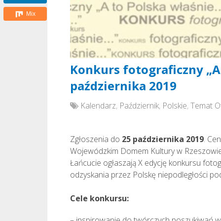
Mix
Konkurs fotograficzny „A
października 2019
Kalendarz
,
Październik
,
Polskie
,
Temat O
Zgłoszenia do
25 października 2019
. Ce
Wojewódzkim Domem Kultury w Rzeszowie or
Łańcucie ogłaszają X edycję konkursu foto
odzyskania przez Polskę niepodległości po
Cele konkursu:
– inspirowanie do twórczych poszukiwań w d