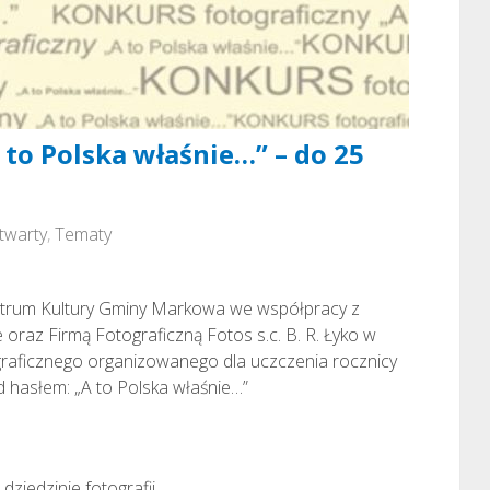
 to Polska właśnie…” – do 25
twarty
,
Tematy
ntrum Kultury Gminy Markowa we współpracy z
az Firmą Fotograficzną Fotos s.c. B. R. Łyko w
graficznego organizowanego dla uczczenia rocznicy
d hasłem: „A to Polska właśnie…”
ziedzinie fotografii,