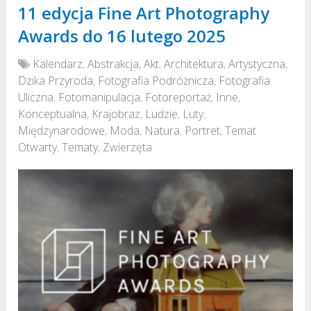
11 edycja Fine Art Photography
Awards do 16 lutego 2025
Kalendarz
,
Abstrakcja
,
Akt
,
Architektura
,
Artystyczna
,
Dzika Przyroda
,
Fotografia Podróżnicza
,
Fotografia
Uliczna
,
Fotomanipulacja
,
Fotoreportaż
,
Inne
,
Konceptualna
,
Krajobraz
,
Ludzie
,
Luty
,
Międzynarodowe
,
Moda
,
Natura
,
Portret
,
Temat
Otwarty
,
Tematy
,
Zwierzęta