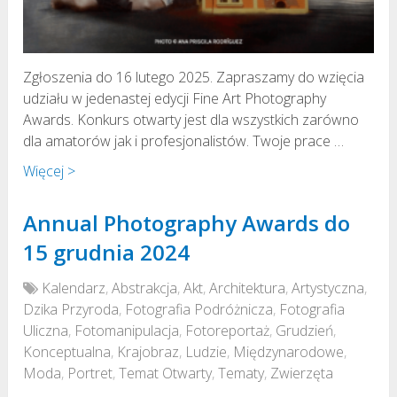
Zgłoszenia do 16 lutego 2025. Zapraszamy do wzięcia
udziału w jedenastej edycji Fine Art Photography
Awards. Konkurs otwarty jest dla wszystkich zarówno
dla amatorów jak i profesjonalistów. Twoje prace …
Więcej >
Annual Photography Awards do
15 grudnia 2024
Kalendarz
,
Abstrakcja
,
Akt
,
Architektura
,
Artystyczna
,
Dzika Przyroda
,
Fotografia Podróżnicza
,
Fotografia
Uliczna
,
Fotomanipulacja
,
Fotoreportaż
,
Grudzień
,
Konceptualna
,
Krajobraz
,
Ludzie
,
Międzynarodowe
,
Moda
,
Portret
,
Temat Otwarty
,
Tematy
,
Zwierzęta