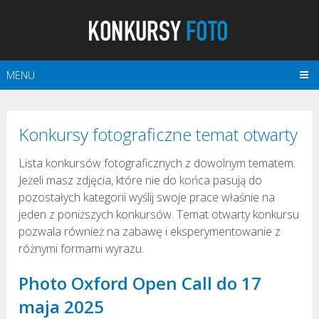
MENU
Konkursy fotograficzne temat otwarty
Lista konkursów fotograficznych z dowolnym tematem.
Jeżeli masz zdjęcia, które nie do końca pasują do
pozostałych kategorii wyślij swoje prace właśnie na
jeden z poniższych konkursów. Temat otwarty konkursu
pozwala również na zabawę i eksperymentowanie z
różnymi formami wyrazu.
Photo Oxford Open Call do 17
maja 2025