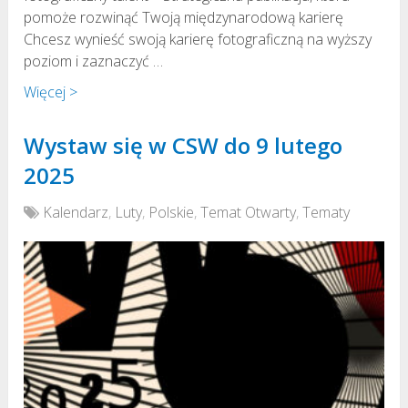
pomoże rozwinąć Twoją międzynarodową karierę
Chcesz wynieść swoją karierę fotograficzną na wyższy
poziom i zaznaczyć …
Więcej >
Wystaw się w CSW do 9 lutego
2025
Kalendarz
,
Luty
,
Polskie
,
Temat Otwarty
,
Tematy