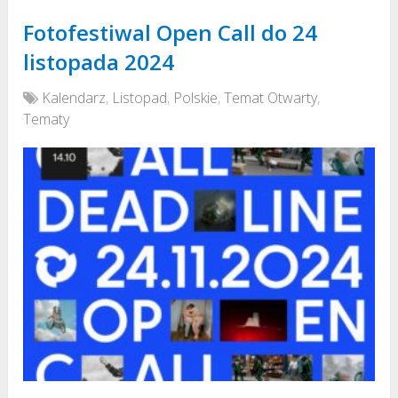
Fotofestiwal Open Call do 24
listopada 2024
Kalendarz
,
Listopad
,
Polskie
,
Temat Otwarty
,
Tematy