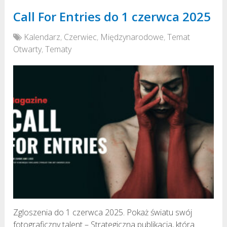
Call For Entries do 1 czerwca 2025
Kalendarz
,
Czerwiec
,
Międzynarodowe
,
Temat
Otwarty
,
Tematy
Zgloszenia do 1 czerwca 2025. Pokaż światu swój
fotograficzny talent – Strategiczna publikacja, która