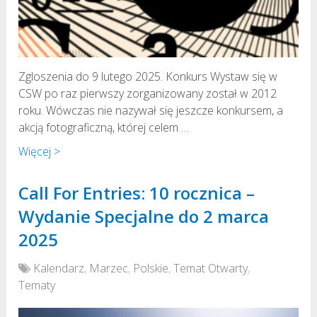
Zgloszenia do 9 lutego 2025. Konkurs Wystaw się w
CSW po raz pierwszy zorganizowany został w 2012
roku. Wówczas nie nazywał się jeszcze konkursem, a
akcją fotograficzną, której celem …
Więcej >
Call For Entries: 10 rocznica –
Wydanie Specjalne do 2 marca
2025
Kalendarz
,
Marzec
,
Polskie
,
Temat Otwarty
,
Tematy