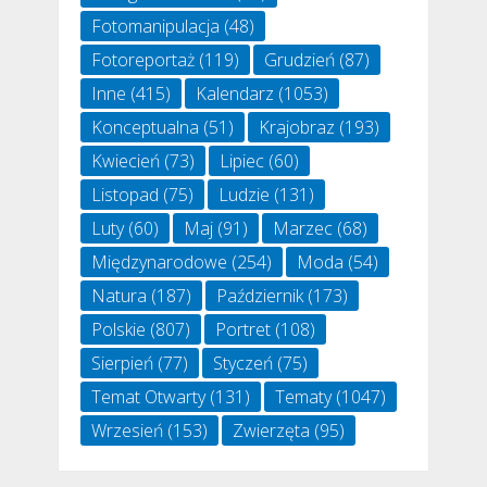
Fotomanipulacja
(48)
Fotoreportaż
(119)
Grudzień
(87)
Inne
(415)
Kalendarz
(1053)
Konceptualna
(51)
Krajobraz
(193)
Kwiecień
(73)
Lipiec
(60)
Listopad
(75)
Ludzie
(131)
Luty
(60)
Maj
(91)
Marzec
(68)
Międzynarodowe
(254)
Moda
(54)
Natura
(187)
Październik
(173)
Polskie
(807)
Portret
(108)
Sierpień
(77)
Styczeń
(75)
Temat Otwarty
(131)
Tematy
(1047)
Wrzesień
(153)
Zwierzęta
(95)