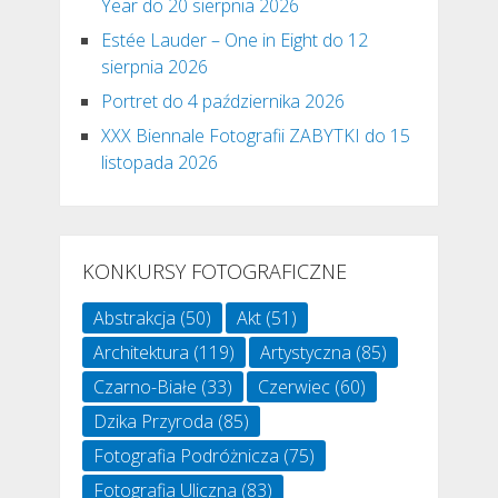
Year do 20 sierpnia 2026
Estée Lauder – One in Eight do 12
sierpnia 2026
Portret do 4 października 2026
XXX Biennale Fotografii ZABYTKI do 15
listopada 2026
KONKURSY FOTOGRAFICZNE
Abstrakcja
(50)
Akt
(51)
Architektura
(119)
Artystyczna
(85)
Czarno-Białe
(33)
Czerwiec
(60)
Dzika Przyroda
(85)
Fotografia Podróżnicza
(75)
Fotografia Uliczna
(83)