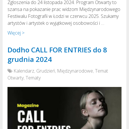
Zgloszenia do 24 listopada 2024. Program Otwarty to
szansa na pokazanie prac widzom Międzynarodowego
Festiwalu Fotografii w Łodzi w czerwcu 2025. Szukamy
artystów i artystek o wyjątkowej osobowości i …
Więcej >
Dodho CALL FOR ENTRIES do 8
grudnia 2024
Kalendarz
,
Grudzień
,
Międzynarodowe
,
Temat
Otwarty
,
Tematy