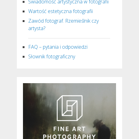
Świadomość artystyczna w fotografii
Wartość estetyczna fotografii
Zawód fotograf. Rzemieślnik czy
artysta?
FAQ – pytania i odpowiedzi
Słownik fotograficzny