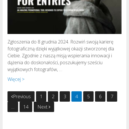
Zgłoszenia do 8 grudnia 2024. Rozwiń swoją karierę
fotograficzną dzięki wyjątkowej okazji stworzonej dla
Ciebie. Zgodnie z naszą misją wspierania innowacji i
dążenia do doskonałości, poszukujemy sześciu
wyjątkowych fotografów, …
Więcej >
Stronicowanie
Previous
1
2
3
4
5
6
7
wpisów
…
14
Next