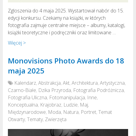
Zgloszenia do 4 maja 2025. Wystartował nabór do 15.
edycji konkursu. Czekamy na książki, w których
fotografia zajmuje centralne miejsce – albumy, katalogi,
książki teoretyczne i podręczniki oraz limitowane …
Więcej >
Monovisions Photo Awards do 18
maja 2025
Kalendarz
,
Abstrakcja
,
Akt
,
Architektura
,
Artystyczna
,
Czarno-Białe
,
Dzika Przyroda
,
Fotografia Podróżnicza
,
Fotografia Uliczna
,
Fotomanipulacja
,
Inne
,
Konceptualna
,
Krajobraz
,
Ludzie
,
Maj
,
Międzynarodowe
,
Moda
,
Natura
,
Portret
,
Temat
Otwarty
,
Tematy
,
Zwierzęta