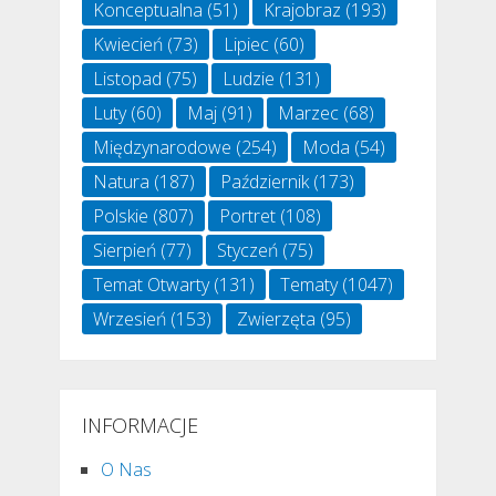
Konceptualna
(51)
Krajobraz
(193)
Kwiecień
(73)
Lipiec
(60)
Listopad
(75)
Ludzie
(131)
Luty
(60)
Maj
(91)
Marzec
(68)
Międzynarodowe
(254)
Moda
(54)
Natura
(187)
Październik
(173)
Polskie
(807)
Portret
(108)
Sierpień
(77)
Styczeń
(75)
Temat Otwarty
(131)
Tematy
(1047)
Wrzesień
(153)
Zwierzęta
(95)
INFORMACJE
O Nas