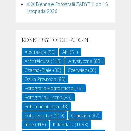
XXX Biennale Fotografii ZABYTKI do 15
listopada 2026
KONKURSY FOTOGRAFICZNE
Abstrakcja
(50)
Akt
(51)
Architektura
(119)
Artystyczna
(85)
Czarno-Białe
(33)
Czerwiec
(60)
Dzika Przyroda
(85)
Fotografia Podróżnicza
(75)
Fotografia Uliczna
(83)
Fotomanipulacja
(48)
Fotoreportaż
(119)
Grudzień
(87)
Inne
(415)
Kalendarz
(1053)