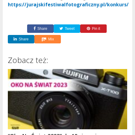
https://jurajskifestiwalfotograficzny.pl/konkurs/
Share
Tweet
Pin it
Share
Mix
Zobacz też: