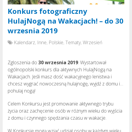
Konkurs fotograficzny
HulajNogą na Wakacjach! – do 30
wrzesnia 2019
Kalendarz
,
Inne
,
Polskie
,
Tematy
,
Wrzesień
Zgloszenia do
30 wrzesnia 2019
. Wystartował
ogólnopolski konkurs dla aktywnych HulajNogą na
Wakacjach. Jeśli masz dość wakacyjnego lenistwa i
chcesz wygrać nowoczesną hulajnogę, wyjdź z domu i…
pohulaj nogą!
Celem Konkursu jest promowanie aktywnego trybu
życia oraz zachęcenie osób w różnym wieku do wyjścia
z domu i czynnego spędzania czasu w wakacje.
W Konkursie mogą wziąć udział osoby w każdym wieku,