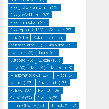
Fotografia Podróżnicza
(75)
Fotografia Uliczna
(83)
Fotomanipulacja
(48)
Fotoreportaż
(119)
Grudzień
(87)
Inne
(415)
Kalendarz
(1053)
Konceptualna
(51)
Krajobraz
(193)
Kwiecień
(73)
Lipiec
(60)
Listopad
(75)
Ludzie
(131)
Luty
(60)
Maj
(91)
Marzec
(68)
Międzynarodowe
(254)
Moda
(54)
Natura
(187)
Październik
(173)
Polskie
(807)
Portret
(108)
Sierpień
(77)
Styczeń
(75)
Temat Otwarty
(131)
Tematy
(1047)