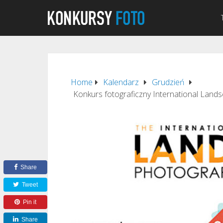
Home
Kalendarz
Grudzień
Konkurs fotograficzny International Land
Share
Tweet
Pin it
Share