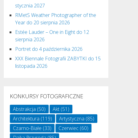
stycznia 2027
RMetS Weather Photographer of the
Year do 20 sierpnia 2026
Estée Lauder – One in Eight do 12
sierpnia 2026
Portret do 4 października 2026
XXX Biennale Fotografii ZABYTKI do 15
listopada 2026
KONKURSY FOTOGRAFICZNE
Abstrakcja
(50)
Akt
(51)
Architektura
(119)
Artystyczna
(85)
Czarno-Białe
(33)
Czerwiec
(60)
Dzika Przyroda
(85)