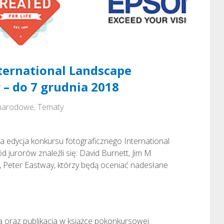
ternational Landscape
 – do 7 grudnia 2018
narodowe
,
Tematy
ta edycja konkursu fotograficznego International
jurorów znaleźli się: David Burnett, Jim M
e, Peter Eastway, którzy będą oceniać nadesłane
 oraz publikacja w książce pokonkursowej.