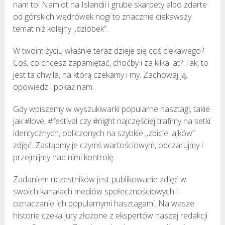
nam to! Namiot na Islandii i grube skarpety albo zdarte
od górskich wędrówek nogi to znacznie ciekawszy
temat niż kolejny „dzióbek”.
W twoim życiu właśnie teraz dzieje się coś ciekawego?
Coś, co chcesz zapamiętać, choćby i za kilka lat? Tak, to
jest ta chwila, na którą czekamy i my. Zachowaj ją,
opowiedz i pokaż nam.
Gdy wpiszemy w wyszukiwarki popularne hasztagi, takie
jak #love, #festival czy #night najczęściej trafimy na setki
identycznych, obliczonych na szybkie „zbicie lajków”
zdjęć. Zastąpmy je czymś wartościowym, odczarujmy i
przejmijmy nad nimi kontrolę.
Zadaniem uczestników jest publikowanie zdjęć w
swoich kanałach mediów społecznościowych i
oznaczanie ich popularnymi hasztagami. Na wasze
historie czeka jury złożone z ekspertów naszej redakcji