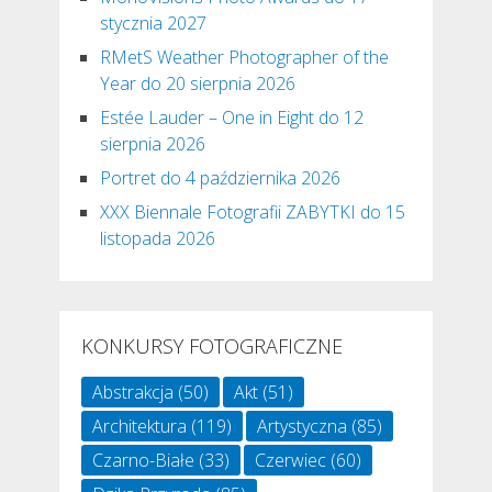
stycznia 2027
RMetS Weather Photographer of the
Year do 20 sierpnia 2026
Estée Lauder – One in Eight do 12
sierpnia 2026
Portret do 4 października 2026
XXX Biennale Fotografii ZABYTKI do 15
listopada 2026
KONKURSY FOTOGRAFICZNE
Abstrakcja
(50)
Akt
(51)
Architektura
(119)
Artystyczna
(85)
Czarno-Białe
(33)
Czerwiec
(60)