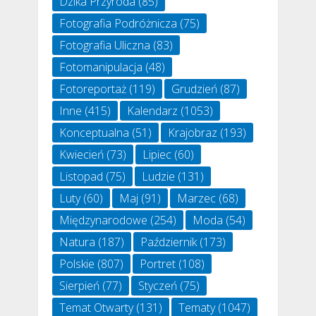
Dzika Przyroda
(85)
Fotografia Podróżnicza
(75)
Fotografia Uliczna
(83)
Fotomanipulacja
(48)
Fotoreportaż
(119)
Grudzień
(87)
Inne
(415)
Kalendarz
(1053)
Konceptualna
(51)
Krajobraz
(193)
Kwiecień
(73)
Lipiec
(60)
Listopad
(75)
Ludzie
(131)
Luty
(60)
Maj
(91)
Marzec
(68)
Międzynarodowe
(254)
Moda
(54)
Natura
(187)
Październik
(173)
Polskie
(807)
Portret
(108)
Sierpień
(77)
Styczeń
(75)
Temat Otwarty
(131)
Tematy
(1047)