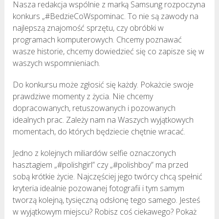
Nasza redakcja wspólnie z marką Samsung rozpoczyna
konkurs „#BedzieCoWspominac. To nie są zawody na
najlepszą znajomość sprzętu, czy obróbki w
programach komputerowych. Chcemy poznawać
wasze historie, chcemy dowiedzieć się co zapisze się w
waszych wspomnieniach.
Do konkursu może zgłosić się każdy. Pokażcie swoje
prawdziwe momenty z życia. Nie chcemy
dopracowanych, retuszowanych i pozowanych
idealnych prac. Zależy nam na Waszych wyjątkowych
momentach, do których będziecie chętnie wracać.
Jedno z kolejnych miliardów selfie oznaczonych
hasztagiem „#polishgirl” czy „#polishboy” ma przed
sobą krótkie życie. Najczęściej jego twórcy chcą spełnić
kryteria idealnie pozowanej fotografii i tym samym
tworzą kolejną, tysięczną odsłonę tego samego. Jesteś
w wyjątkowym miejscu? Robisz coś ciekawego? Pokaż