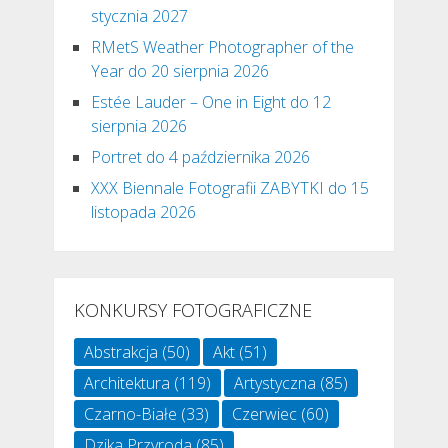
stycznia 2027
RMetS Weather Photographer of the
Year do 20 sierpnia 2026
Estée Lauder – One in Eight do 12
sierpnia 2026
Portret do 4 października 2026
XXX Biennale Fotografii ZABYTKI do 15
listopada 2026
KONKURSY FOTOGRAFICZNE
Abstrakcja
(50)
Akt
(51)
Architektura
(119)
Artystyczna
(85)
Czarno-Białe
(33)
Czerwiec
(60)
Dzika Przyroda
(85)