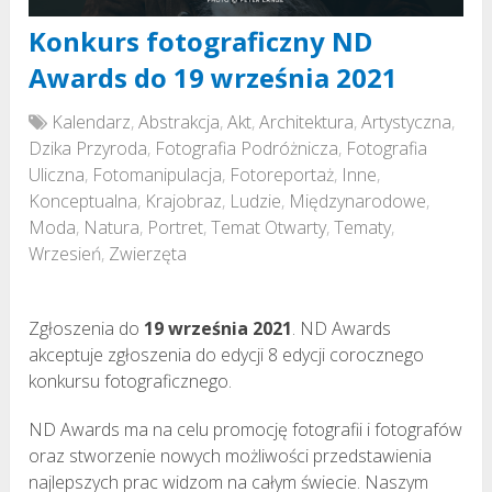
Konkurs fotograficzny ND
Awards do 19 września 2021
Kalendarz
,
Abstrakcja
,
Akt
,
Architektura
,
Artystyczna
,
Dzika Przyroda
,
Fotografia Podróżnicza
,
Fotografia
Uliczna
,
Fotomanipulacja
,
Fotoreportaż
,
Inne
,
Konceptualna
,
Krajobraz
,
Ludzie
,
Międzynarodowe
,
Moda
,
Natura
,
Portret
,
Temat Otwarty
,
Tematy
,
Wrzesień
,
Zwierzęta
Zgłoszenia do
19 września 2021
. ND Awards
akceptuje zgłoszenia do edycji 8 edycji corocznego
konkursu fotograficznego.
ND Awards ma na celu promocję fotografii i fotografów
oraz stworzenie nowych możliwości przedstawienia
najlepszych prac widzom na całym świecie. Naszym