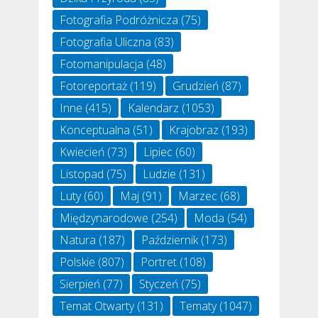
Fotografia Podróżnicza
(75)
Fotografia Uliczna
(83)
Fotomanipulacja
(48)
Fotoreportaż
(119)
Grudzień
(87)
Inne
(415)
Kalendarz
(1053)
Konceptualna
(51)
Krajobraz
(193)
Kwiecień
(73)
Lipiec
(60)
Listopad
(75)
Ludzie
(131)
Luty
(60)
Maj
(91)
Marzec
(68)
Międzynarodowe
(254)
Moda
(54)
Natura
(187)
Październik
(173)
Polskie
(807)
Portret
(108)
Sierpień
(77)
Styczeń
(75)
Temat Otwarty
(131)
Tematy
(1047)