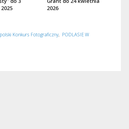
sty” do 3
Grant do 24 kwietnia
 2025
2026
olski Konkurs Fotograficzny
,
PODLASIE W