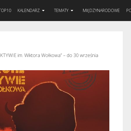
TOP10
KALENDARZ
TEMATY
MIĘDZYNARODOWE
PO
KTYWIE im. Wiktora Wołkowa” – do 30 września