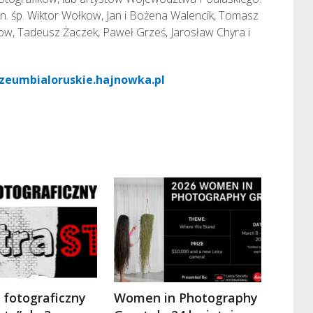
in. śp. Wiktor Wołkow, Jan i Bożena Walencik, Tomasz
kow, Tadeusz Żaczek, Paweł Grześ, Jarosław Chyra i
eumbialoruskie.hajnowka.pl
 fotograficzny
Women in Photography