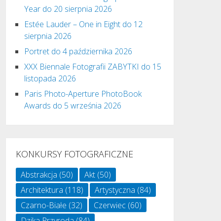
Year do 20 sierpnia 2026
Estée Lauder – One in Eight do 12
sierpnia 2026
Portret do 4 października 2026
XXX Biennale Fotografii ZABYTKI do 15
listopada 2026
Paris Photo-Aperture PhotoBook
Awards do 5 września 2026
KONKURSY FOTOGRAFICZNE
Abstrakcja
(50)
Akt
(50)
Architektura
(118)
Artystyczna
(84)
Czarno-Białe
(32)
Czerwiec
(60)
Dzika Przyroda
(84)