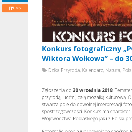
Mix
Konkurs fotograficzny „
Wiktora Wołkowa” – do 3
Dzika Przyroda
,
Kalendarz
,
Natura
,
Pols
Zgłoszenia do
30 września 2018
. Tematem
przyrodą, ludźmi, całą mozaiką kulturową. 
stwarza pole do dowolnej interpretacji foto
spostrzegawczości. Konkurs ma charakter 
Województwa Podlaskiego jak i z Polski, prof
Fotografie ocenia jury powołane spośród 