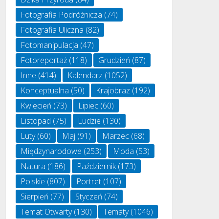
Fotografia Podróżnicza
(74)
Fotografia Uliczna
(82)
Fotomanipulacja
(47)
Fotoreportaż
(118)
Grudzień
(87)
Inne
(414)
Kalendarz
(1052)
Konceptualna
(50)
Krajobraz
(192)
Kwiecień
(73)
Lipiec
(60)
Listopad
(75)
Ludzie
(130)
Luty
(60)
Maj
(91)
Marzec
(68)
Międzynarodowe
(253)
Moda
(53)
Natura
(186)
Październik
(173)
Polskie
(807)
Portret
(107)
Sierpień
(77)
Styczeń
(74)
Temat Otwarty
(130)
Tematy
(1046)