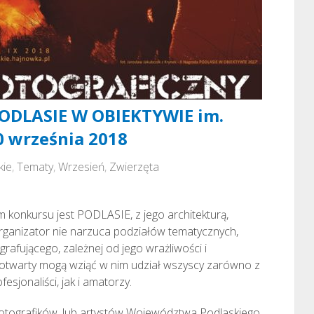
PODLASIE W OBIEKTYWIE im.
0 września 2018
kie
,
Tematy
,
Wrzesień
,
Zwierzęta
 konkursu jest PODLASIE, z jego architekturą,
Organizator nie narzuca podziałów tematycznych,
grafującego, zależnej od jego wrażliwości i
otwarty mogą wziąć w nim udział wszyscy zarówno z
esjonaliści, jak i amatorzy.
fotografików, lub artystów Województwa Podlaskiego.