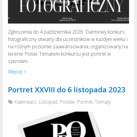
Zgłoszenia do 4 października 2026. Darmowy konkurs
fotograficzny otwarty dla uczestników w każdym wieku i
na różnym poziomie zaawansowania, organizowany na
terenie Polski. Tematem konkursu jest portret w
szerokim …
Więcej >
Portret XXVIII do 6 listopada 2023
Kalendarz
,
Listopad
,
Polskie
,
Portret
,
Tematy