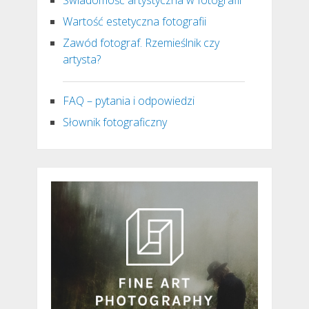
Świadomość artystyczna w fotografii
Wartość estetyczna fotografii
Zawód fotograf. Rzemieślnik czy
artysta?
FAQ – pytania i odpowiedzi
Słownik fotograficzny