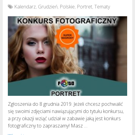
Kalendarz
,
Grudzień
,
Polskie
,
Portret
,
Tematy
Zgłoszenia do 8 grudnia 2019. Jeżeli chcesz pochwalić
się swoimi zdjęciami nawiązującymi do tytułu konkursu,
a przy okazji wziąć udział w zabawie jaką jest konkurs
fotograficzny to zapraszamy! Masz …