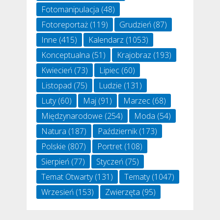
Fotomanipulacja
(48)
Fotoreportaż
(119)
Grudzień
(87)
Inne
(415)
Kalendarz
(1053)
Konceptualna
(51)
Krajobraz
(193)
Kwiecień
(73)
Lipiec
(60)
Listopad
(75)
Ludzie
(131)
Luty
(60)
Maj
(91)
Marzec
(68)
Międzynarodowe
(254)
Moda
(54)
Natura
(187)
Październik
(173)
Polskie
(807)
Portret
(108)
Sierpień
(77)
Styczeń
(75)
Temat Otwarty
(131)
Tematy
(1047)
Wrzesień
(153)
Zwierzęta
(95)