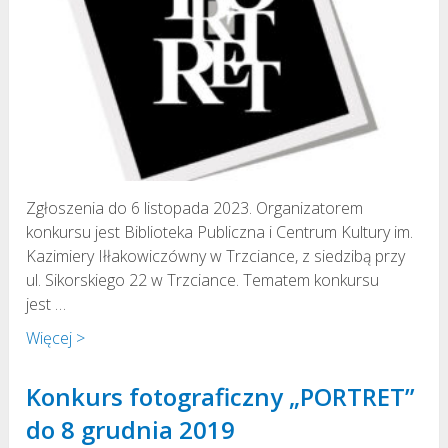
Zgłoszenia do 6 listopada 2023. Organizatorem
konkursu jest Biblioteka Publiczna i Centrum Kultury im.
Kazimiery Iłłakowiczówny w Trzciance, z siedzibą przy
ul. Sikorskiego 22 w Trzciance. Tematem konkursu
jest …
Więcej >
Konkurs fotograficzny „PORTRET”
do 8 grudnia 2019