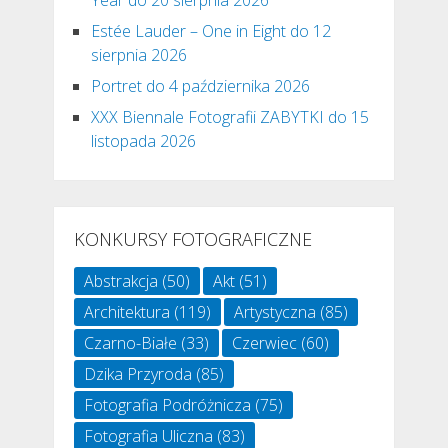
Estée Lauder – One in Eight do 12
sierpnia 2026
Portret do 4 października 2026
XXX Biennale Fotografii ZABYTKI do 15
listopada 2026
KONKURSY FOTOGRAFICZNE
Abstrakcja
(50)
Akt
(51)
Architektura
(119)
Artystyczna
(85)
Czarno-Białe
(33)
Czerwiec
(60)
Dzika Przyroda
(85)
Fotografia Podróżnicza
(75)
Fotografia Uliczna
(83)