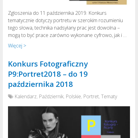
Zgloszenia do 11 października 2019. Konkurs
tematycznie dotyczy portretu w szerokim rozumieniu
tego słowa, technika nadsyłany prac jest dowolna –
mogą to być prace zarówno wykonane cyfrowo, jak i …
Więcej >
Konkurs Fotograficzny
P9:Portret2018 – do 19
października 2018
Kalendarz
,
Październik
,
Polskie
,
Portret
,
Tematy