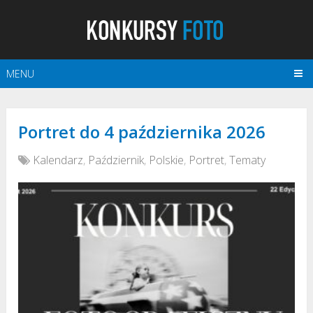
MENU
Portret do 4 października 2026
Kalendarz
,
Październik
,
Polskie
,
Portret
,
Tematy