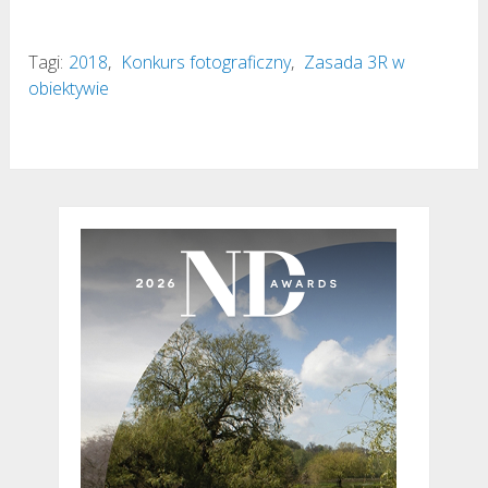
Tagi:
2018
,
Konkurs fotograficzny
,
Zasada 3R w
obiektywie