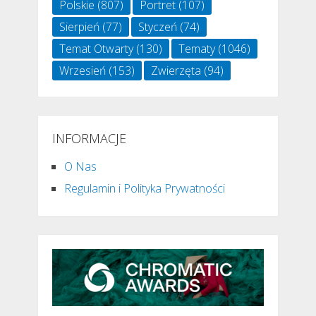
Polskie
(807)
Portret
(107)
Sierpień
(77)
Styczeń
(74)
Temat Otwarty
(130)
Tematy
(1046)
Wrzesień
(153)
Zwierzęta
(94)
INFORMACJE
O Nas
Regulamin i Polityka Prywatności