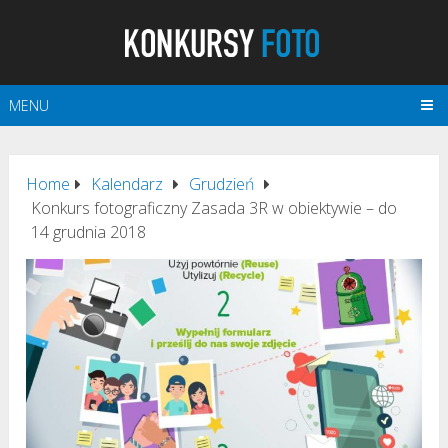
MENU
Home
Kalendarz
Grudzień
Konkurs fotograficzny Zasada 3R w obiektywie – do
14 grudnia 2018