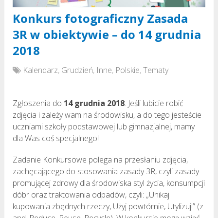
Konkurs fotograficzny Zasada
3R w obiektywie – do 14 grudnia
2018
Kalendarz
,
Grudzień
,
Inne
,
Polskie
,
Tematy
Zgłoszenia do
14 grudnia 2018
. Jeśli lubicie robić
zdjęcia i zależy wam na środowisku, a do tego jesteście
uczniami szkoły podstawowej lub gimnazjalnej, mamy
dla Was coś specjalnego!
Zadanie Konkursowe polega na przesłaniu zdjęcia,
zachęcającego do stosowania zasady 3R, czyli zasady
promującej zdrowy dla środowiska styl życia, konsumpcji
dóbr oraz traktowania odpadów, czyli: „Unikaj
kupowania zbędnych rzeczy, Użyj powtórnie, Utylizuj!” (z
and. Reduce, Reuse, Recycle). W konkursie mogą wziąć