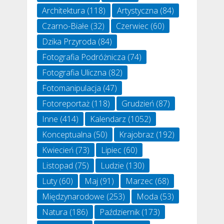
Architektura
(118)
Artystyczna
(84)
Czarno-Białe
(32)
Czerwiec
(60)
Dzika Przyroda
(84)
Fotografia Podróżnicza
(74)
Fotografia Uliczna
(82)
Fotomanipulacja
(47)
Fotoreportaż
(118)
Grudzień
(87)
Inne
(414)
Kalendarz
(1052)
Konceptualna
(50)
Krajobraz
(192)
Kwiecień
(73)
Lipiec
(60)
Listopad
(75)
Ludzie
(130)
Luty
(60)
Maj
(91)
Marzec
(68)
Międzynarodowe
(253)
Moda
(53)
Natura
(186)
Październik
(173)