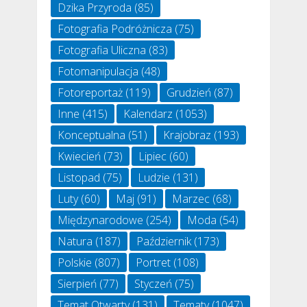
Dzika Przyroda
(85)
Fotografia Podróżnicza
(75)
Fotografia Uliczna
(83)
Fotomanipulacja
(48)
Fotoreportaż
(119)
Grudzień
(87)
Inne
(415)
Kalendarz
(1053)
Konceptualna
(51)
Krajobraz
(193)
Kwiecień
(73)
Lipiec
(60)
Listopad
(75)
Ludzie
(131)
Luty
(60)
Maj
(91)
Marzec
(68)
Międzynarodowe
(254)
Moda
(54)
Natura
(187)
Październik
(173)
Polskie
(807)
Portret
(108)
Sierpień
(77)
Styczeń
(75)
Temat Otwarty
(131)
Tematy
(1047)