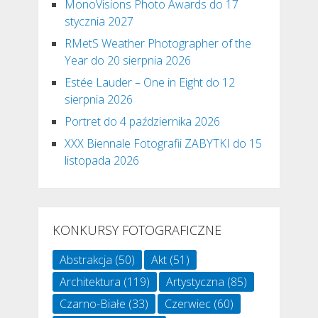
MonoVisions Photo Awards do 17
stycznia 2027
RMetS Weather Photographer of the
Year do 20 sierpnia 2026
Estée Lauder – One in Eight do 12
sierpnia 2026
Portret do 4 października 2026
XXX Biennale Fotografii ZABYTKI do 15
listopada 2026
KONKURSY FOTOGRAFICZNE
Abstrakcja
(50)
Akt
(51)
Architektura
(119)
Artystyczna
(85)
Czarno-Białe
(33)
Czerwiec
(60)