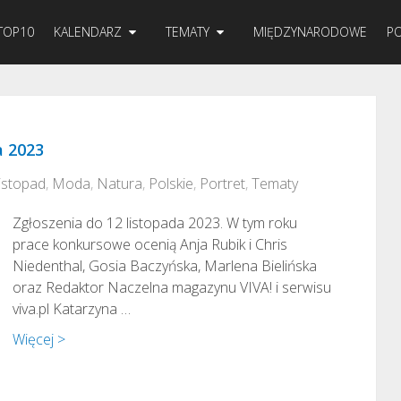
TOP10
KALENDARZ
TEMATY
MIĘDZYNARODOWE
PO
a 2023
istopad
,
Moda
,
Natura
,
Polskie
,
Portret
,
Tematy
Zgłoszenia do 12 listopada 2023. W tym roku
prace konkursowe ocenią Anja Rubik i Chris
Niedenthal, Gosia Baczyńska, Marlena Bielińska
oraz Redaktor Naczelna magazynu VIVA! i serwisu
viva.pl Katarzyna …
Więcej >