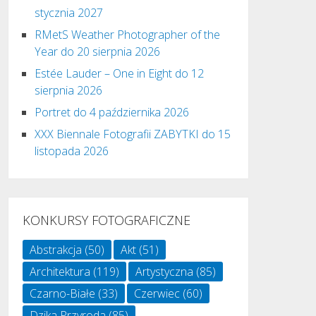
stycznia 2027
RMetS Weather Photographer of the
Year do 20 sierpnia 2026
Estée Lauder – One in Eight do 12
sierpnia 2026
Portret do 4 października 2026
XXX Biennale Fotografii ZABYTKI do 15
listopada 2026
KONKURSY FOTOGRAFICZNE
Abstrakcja
(50)
Akt
(51)
Architektura
(119)
Artystyczna
(85)
Czarno-Białe
(33)
Czerwiec
(60)
Dzika Przyroda
(85)