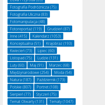
Fotografia Podróżnicza
(75)
Fotografia Uliczna
(83)
Fotomanipulacja
(48)
Fotoreportaż
(119)
Grudzień
(87)
Inne
(415)
Kalendarz
(1053)
Konceptualna
(51)
Krajobraz
(193)
Kwiecień
(73)
Lipiec
(60)
Listopad
(75)
Ludzie
(131)
Luty
(60)
Maj
(91)
Marzec
(68)
Międzynarodowe
(254)
Moda
(54)
Natura
(187)
Październik
(173)
Polskie
(807)
Portret
(108)
Sierpień
(77)
Styczeń
(75)
Temat Otwarty
(131)
Tematy
(1047)