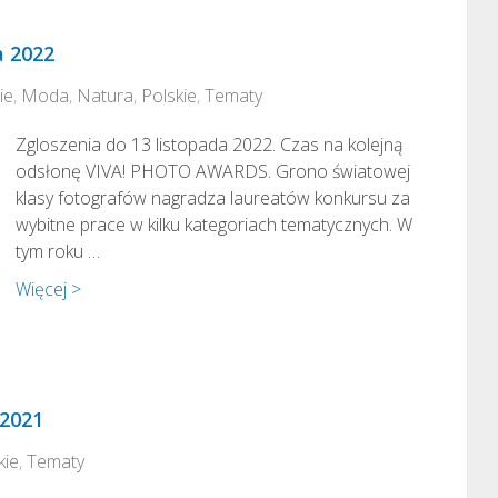
a 2022
ie
,
Moda
,
Natura
,
Polskie
,
Tematy
Zgloszenia do 13 listopada 2022. Czas na kolejną
odsłonę VIVA! PHOTO AWARDS. Grono światowej
klasy fotografów nagradza laureatów konkursu za
wybitne prace w kilku kategoriach tematycznych. W
tym roku …
Więcej >
 2021
kie
,
Tematy