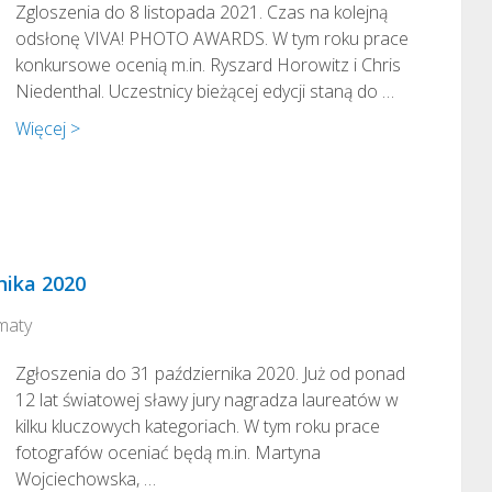
Zgloszenia do 8 listopada 2021. Czas na kolejną
odsłonę VIVA! PHOTO AWARDS. W tym roku prace
konkursowe ocenią m.in. Ryszard Horowitz i Chris
Niedenthal. Uczestnicy bieżącej edycji staną do …
Więcej >
nika 2020
maty
Zgłoszenia do 31 października 2020. Już od ponad
12 lat światowej sławy jury nagradza laureatów w
kilku kluczowych kategoriach. W tym roku prace
fotografów oceniać będą m.in. Martyna
Wojciechowska, …