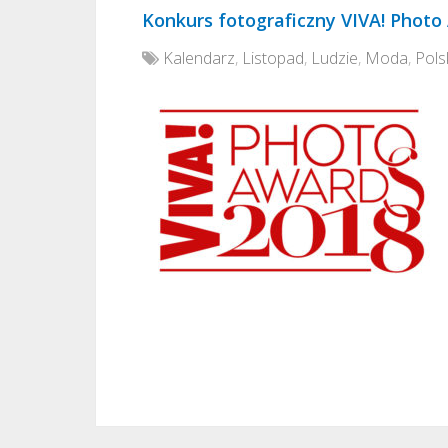
Konkurs fotograficzny VIVA! Photo
Kalendarz
,
Listopad
,
Ludzie
,
Moda
,
Pols