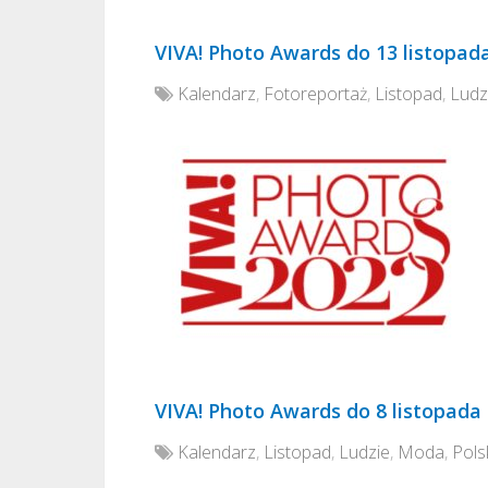
VIVA! Photo Awards do 13 listopad
Kalendarz
,
Fotoreportaż
,
Listopad
,
Ludz
VIVA! Photo Awards do 8 listopada
Kalendarz
,
Listopad
,
Ludzie
,
Moda
,
Pols