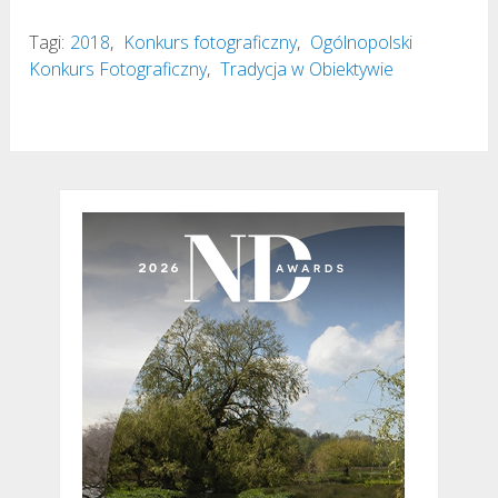
Tagi:
2018
,
Konkurs fotograficzny
,
Ogólnopolski
Konkurs Fotograficzny
,
Tradycja w Obiektywie