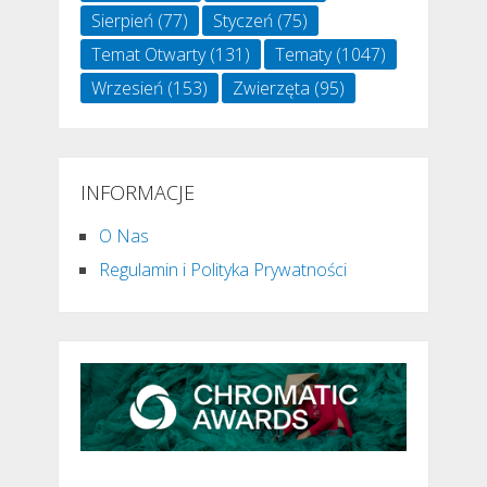
Sierpień
(77)
Styczeń
(75)
Temat Otwarty
(131)
Tematy
(1047)
Wrzesień
(153)
Zwierzęta
(95)
INFORMACJE
O Nas
Regulamin i Polityka Prywatności