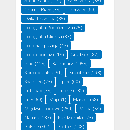
Architektura
(119)
Artystyczna
(85)
Czarno-Białe
(33)
Czerwiec
(60)
Dzika Przyroda
(85)
Fotografia Podróżnicza
(75)
Fotografia Uliczna
(83)
Fotomanipulacja
(48)
Fotoreportaż
(119)
Grudzień
(87)
Inne
(415)
Kalendarz
(1053)
Konceptualna
(51)
Krajobraz
(193)
Kwiecień
(73)
Lipiec
(60)
Listopad
(75)
Ludzie
(131)
Luty
(60)
Maj
(91)
Marzec
(68)
Międzynarodowe
(254)
Moda
(54)
Natura
(187)
Październik
(173)
Polskie
(807)
Portret
(108)