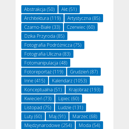
Abstrakcja
(50)
Akt
(51)
Architektura
(119)
Artystyczna
(85)
Czarno-Białe
(33)
Czerwiec
(60)
Dzika Przyroda
(85)
Fotografia Podróżnicza
(75)
Fotografia Uliczna
(83)
Fotomanipulacja
(48)
Fotoreportaż
(119)
Grudzień
(87)
Inne
(415)
Kalendarz
(1053)
Konceptualna
(51)
Krajobraz
(193)
Kwiecień
(73)
Lipiec
(60)
Listopad
(75)
Ludzie
(131)
Luty
(60)
Maj
(91)
Marzec
(68)
Międzynarodowe
(254)
Moda
(54)