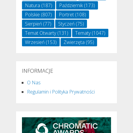
Natura
(187)
Październik
(173)
Polskie
(807)
Portret
(108)
Sierpień
(77)
Styczeń
(75)
Temat Otwarty
(131)
Tematy
(1047)
Wrzesień
(153)
Zwierzęta
(95)
INFORMACJE
O Nas
Regulamin i Polityka Prywatności