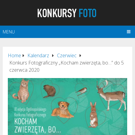
MENU
Home
Kalendarz
Czerwiec
Konkurs Fotograficzny „Kocham zwierzęta, bo…” do 5
czerwca 2020