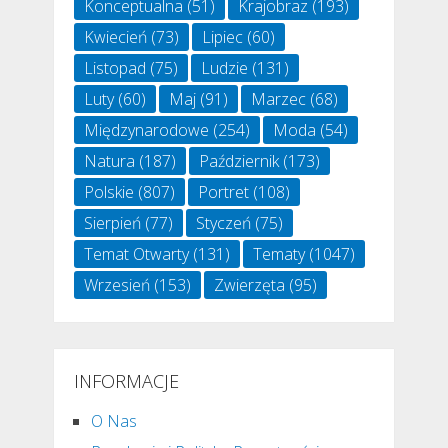
Konceptualna
(51)
Krajobraz
(193)
Kwiecień
(73)
Lipiec
(60)
Listopad
(75)
Ludzie
(131)
Luty
(60)
Maj
(91)
Marzec
(68)
Międzynarodowe
(254)
Moda
(54)
Natura
(187)
Październik
(173)
Polskie
(807)
Portret
(108)
Sierpień
(77)
Styczeń
(75)
Temat Otwarty
(131)
Tematy
(1047)
Wrzesień
(153)
Zwierzęta
(95)
INFORMACJE
O Nas