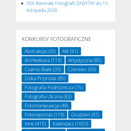
XXX Biennale Fotografii ZABYTKI do 15
listopada 2026
KONKURSY FOTOGRAFICZNE
Abstrakcja
(50)
Akt
(51)
Architektura
(119)
Artystyczna
(85)
Czarno-Białe
(33)
Czerwiec
(60)
Dzika Przyroda
(85)
Fotografia Podróżnicza
(75)
Fotografia Uliczna
(83)
Fotomanipulacja
(48)
Fotoreportaż
(119)
Grudzień
(87)
Inne
(415)
Kalendarz
(1053)