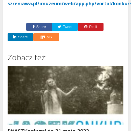
szreniawa.pl/imuzeum/web/app.php/vortal/konkurs
Share
Tweet
Pin it
Share
Mix
Zobacz też:
IWASZKonkurs! do 31 maja 2022