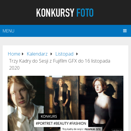
MENU
Home
Kalendarz
Listopad
Trzy Kadry do Sesji z Fujifilm GFX do 16 listopada
2020