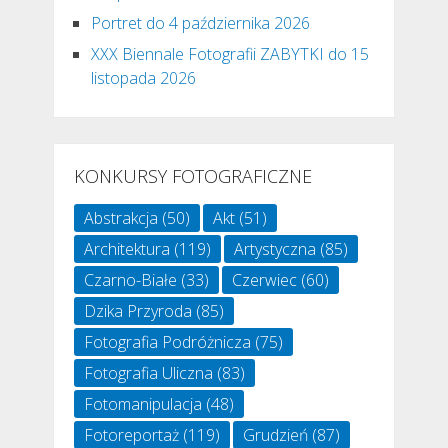
Portret do 4 października 2026
XXX Biennale Fotografii ZABYTKI do 15
listopada 2026
KONKURSY FOTOGRAFICZNE
Abstrakcja
(50)
Akt
(51)
Architektura
(119)
Artystyczna
(85)
Czarno-Białe
(33)
Czerwiec
(60)
Dzika Przyroda
(85)
Fotografia Podróżnicza
(75)
Fotografia Uliczna
(83)
Fotomanipulacja
(48)
Fotoreportaż
(119)
Grudzień
(87)