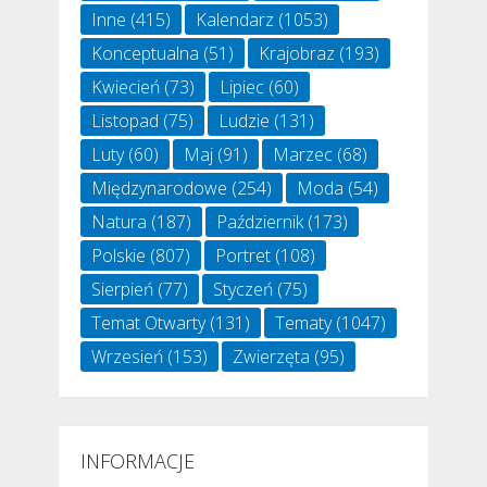
Inne
(415)
Kalendarz
(1053)
Konceptualna
(51)
Krajobraz
(193)
Kwiecień
(73)
Lipiec
(60)
Listopad
(75)
Ludzie
(131)
Luty
(60)
Maj
(91)
Marzec
(68)
Międzynarodowe
(254)
Moda
(54)
Natura
(187)
Październik
(173)
Polskie
(807)
Portret
(108)
Sierpień
(77)
Styczeń
(75)
Temat Otwarty
(131)
Tematy
(1047)
Wrzesień
(153)
Zwierzęta
(95)
INFORMACJE