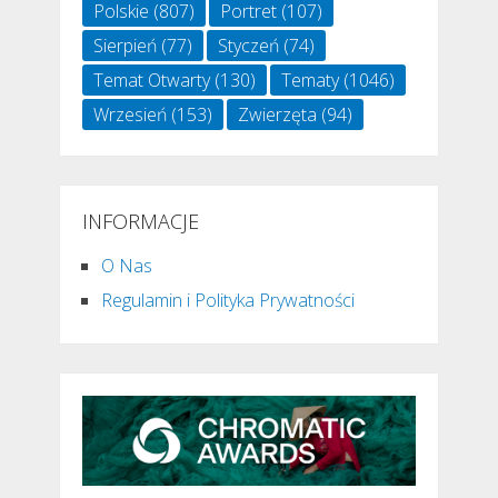
Polskie
(807)
Portret
(107)
Sierpień
(77)
Styczeń
(74)
Temat Otwarty
(130)
Tematy
(1046)
Wrzesień
(153)
Zwierzęta
(94)
INFORMACJE
O Nas
Regulamin i Polityka Prywatności