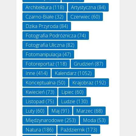
Architektura
(118)
Artystyczna
(84)
Czarno-Białe
(32)
Czerwiec
(60)
Dzika Przyroda
(84)
Fotografia Podróżnicza
(74)
Fotografia Uliczna
(82)
Fotomanipulacja
(47)
Fotoreportaż
(118)
Grudzień
(87)
Inne
(414)
Kalendarz
(1052)
Konceptualna
(50)
Krajobraz
(192)
Kwiecień
(73)
Lipiec
(60)
Listopad
(75)
Ludzie
(130)
Luty
(60)
Maj
(91)
Marzec
(68)
Międzynarodowe
(253)
Moda
(53)
Natura
(186)
Październik
(173)