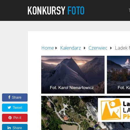
Home
Kalendarz
Czerwiec
Ladek 
Share
Tweet
Pin it
Share