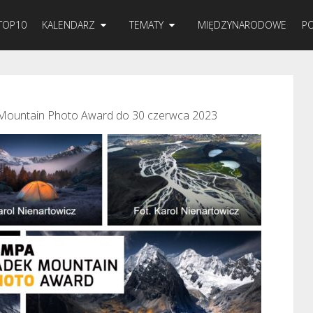
TOP10
KALENDARZ
TEMATY
MIĘDZYNARODOWE
PO
Mountain Photo Award do 30 czerwca 2023