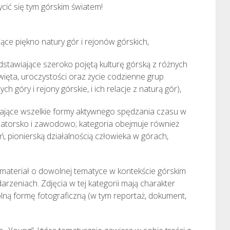
ycić się tym górskim światem!
ące piękno natury gór i rejonów górskich,
edstawiające szeroko pojętą kulturę górską z różnych
święta, uroczystości oraz życie codzienne grup
h góry i rejony górskie, i ich relacje z naturą gór),
wiające wszelkie formy aktywnego spędzania czasu w
matorsko i zawodowo; kategoria obejmuje również
pionierską działalnością człowieka w górach,
 materiał o dowolnej tematyce w kontekście górskim
rzeniach. Zdjęcia w tej kategorii mają charakter
ną formę fotograficzną (w tym reportaż, dokument,