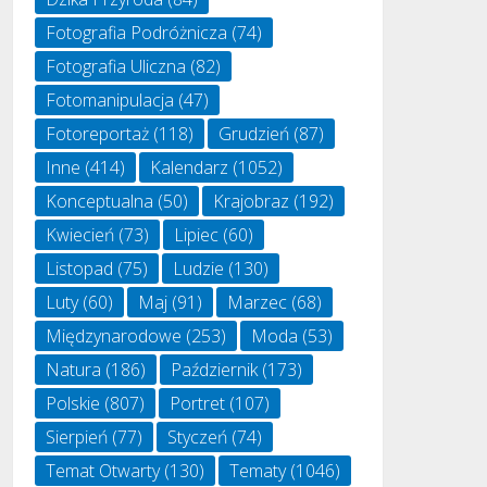
Fotografia Podróżnicza
(74)
Fotografia Uliczna
(82)
Fotomanipulacja
(47)
Fotoreportaż
(118)
Grudzień
(87)
Inne
(414)
Kalendarz
(1052)
Konceptualna
(50)
Krajobraz
(192)
Kwiecień
(73)
Lipiec
(60)
Listopad
(75)
Ludzie
(130)
Luty
(60)
Maj
(91)
Marzec
(68)
Międzynarodowe
(253)
Moda
(53)
Natura
(186)
Październik
(173)
Polskie
(807)
Portret
(107)
Sierpień
(77)
Styczeń
(74)
Temat Otwarty
(130)
Tematy
(1046)