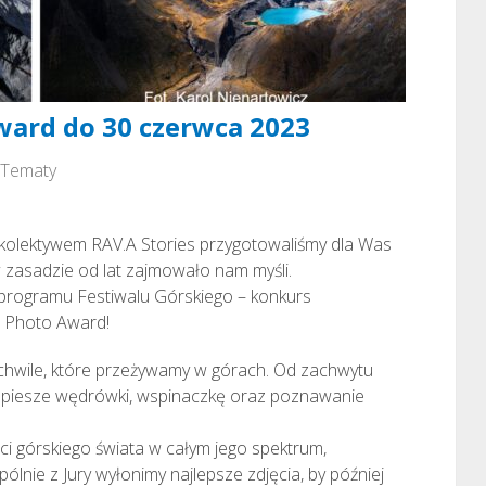
ard do 30 czerwca 2023
Tematy
 kolektywem RAV.A Stories przygotowaliśmy dla Was
w zasadzie od lat zajmowało nam myśli.
programu Festiwalu Górskiego – konkurs
n Photo Award!
 chwile, które przeżywamy w górach. Od zachwytu
po piesze wędrówki, wspinaczkę oraz poznawanie
i górskiego świata w całym jego spektrum,
nie z Jury wyłonimy najlepsze zdjęcia, by później