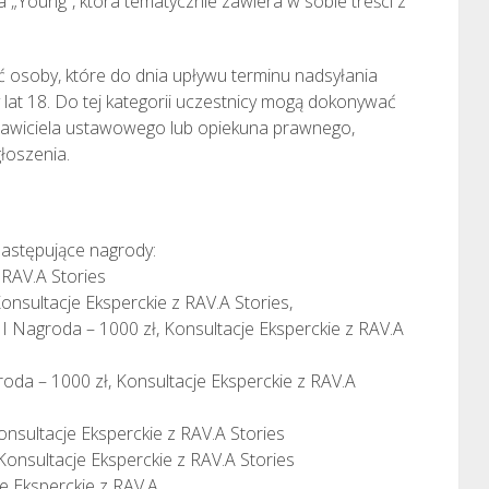
a „Young”, która tematycznie zawiera w sobie treści z
ć osoby, które do dnia upływu terminu nadsyłania
y lat 18. Do tej kategorii uczestnicy mogą dokonywać
tawiciela ustawowego lub opiekuna prawnego,
łoszenia.
astępujące nagrody:
 RAV.A Stories
Konsultacje Eksperckie z RAV.A Stories,
: I Nagroda – 1000 zł, Konsultacje Eksperckie z RAV.A
groda – 1000 zł, Konsultacje Eksperckie z RAV.A
Konsultacje Eksperckie z RAV.A Stories
Konsultacje Eksperckie z RAV.A Stories
e Eksperckie z RAV.A