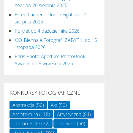
Year do 20 sierpnia 2026
Estée Lauder – One in Eight do 12
sierpnia 2026
Portret do 4 października 2026
XXX Biennale Fotografii ZABYTKI do 15
listopada 2026
Paris Photo-Aperture PhotoBook
Awards do 5 września 2026
KONKURSY FOTOGRAFICZNE
Abstrakcja
(50)
Akt
(50)
Architektura
(118)
Artystyczna
(84)
Czarno-Białe
(32)
Czerwiec
(60)
Dzika Przyroda
(84)