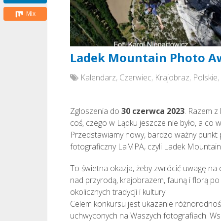
Mix
Ladek Mountain Photo Aw
Kalendarz
,
Czerwiec
,
Krajobraz
,
Polskie
,
Zgloszenia do
30 czerwca 2023
. Razem z
coś, czego w Lądku jeszcze nie było, a co 
Przedstawiamy nowy, bardzo ważny punkt 
fotograficzny LaMPA, czyli Ladek Mountai
To świetna okazja, żeby zwrócić uwagę na
nad przyrodą, krajobrazem, fauną i florą 
okolicznych tradycji i kultury.
Celem konkursu jest ukazanie różnorodnośc
uchwyconych na Waszych fotografiach. Wspól