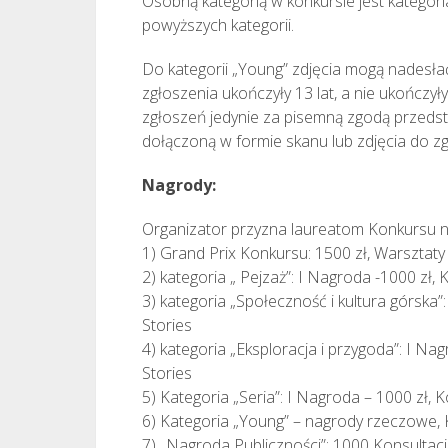
Osobną kategorią w konkursie jest kategori
powyższych kategorii.
Do kategorii „Young” zdjęcia mogą nadesła
zgłoszenia ukończyły 13 lat, a nie ukończył
zgłoszeń jedynie za pisemną zgodą przeds
dołączoną w formie skanu lub zdjęcia do zg
Nagrody:
Organizator przyzna laureatom Konkursu n
1) Grand Prix Konkursu: 1500 zł, Warsztaty
2) kategoria „ Pejzaż”: I Nagroda -1000 zł, 
3) kategoria „Społeczność i kultura górska”
Stories
4) kategoria „Eksploracja i przygoda”: I Na
Stories
5) Kategoria „Seria”: I Nagroda – 1000 zł, 
6) Kategoria „Young” – nagrody rzeczowe, 
7) „Nagroda Publiczności”: 1000 Konsultacj