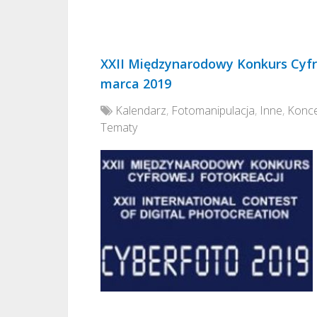
XXII Międzynarodowy Konkurs Cyfr
marca 2019
Kalendarz
,
Fotomanipulacja
,
Inne
,
Konce
Tematy