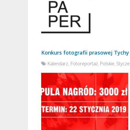
Konkurs fotografii prasowej Tychy 
Kalendarz
,
Fotoreportaż
,
Polskie
,
Stycz