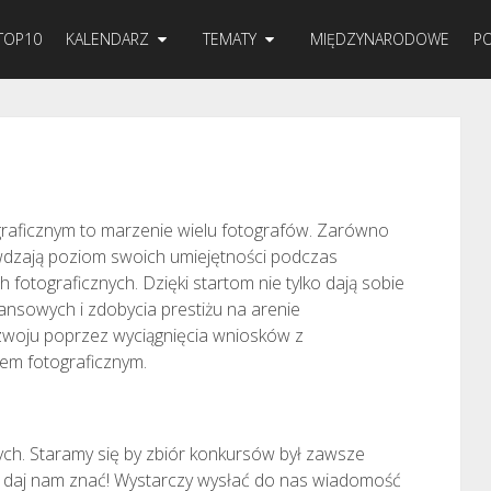
TOP10
KALENDARZ
TEMATY
MIĘDZYNARODOWE
PO
raficznym to marzenie wielu fotografów. Zarówno
rawdzają poziom swoich umiejętności podczas
fotograficznych. Dzięki startom nie tylko dają sobie
ansowych i zdobycia prestiżu na arenie
zwoju poprzez wyciągnięcia wniosków z
em fotograficznym.
ch. Staramy się by zbiór konkursów był zawsze
emy daj nam znać! Wystarczy wysłać do nas wiadomość