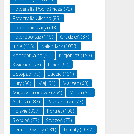
Fotografia Podróżnicza
(75)
Fotografia Uliczna
(83)
Fotomanipulacja
(48)
Fotoreportaż
(119)
Grudzień
(87)
Inne
(415)
Kalendarz
(1053)
Konceptualna
(51)
Krajobraz
(193)
Kwiecień
(73)
Lipiec
(60)
Listopad
(75)
Ludzie
(131)
Luty
(60)
Maj
(91)
Marzec
(68)
Międzynarodowe
(254)
Moda
(54)
Natura
(187)
Październik
(173)
Polskie
(807)
Portret
(108)
Sierpień
(77)
Styczeń
(75)
Temat Otwarty
(131)
Tematy
(1047)