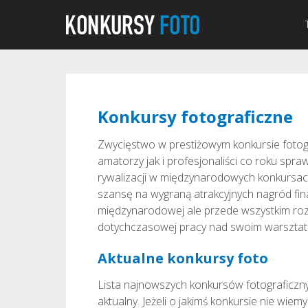
Konkursy fotograficzne
Zwycięstwo w prestiżowym konkursie fotog
amatorzy jak i profesjonaliści co roku sp
rywalizacji w międzynarodowych konkursach 
szansę na wygraną atrakcyjnych nagród fin
międzynarodowej ale przede wszystkim ro
dotychczasowej pracy nad swoim warsztat
Aktualne konkursy foto
Lista najnowszych konkursów fotograficzny
aktualny. Jeżeli o jakimś konkursie nie wi