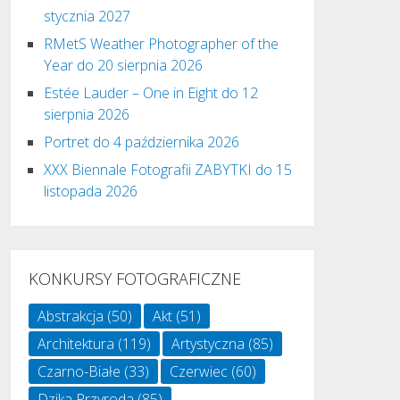
stycznia 2027
RMetS Weather Photographer of the
Year do 20 sierpnia 2026
Estée Lauder – One in Eight do 12
sierpnia 2026
Portret do 4 października 2026
XXX Biennale Fotografii ZABYTKI do 15
listopada 2026
KONKURSY FOTOGRAFICZNE
Abstrakcja
(50)
Akt
(51)
Architektura
(119)
Artystyczna
(85)
Czarno-Białe
(33)
Czerwiec
(60)
Dzika Przyroda
(85)