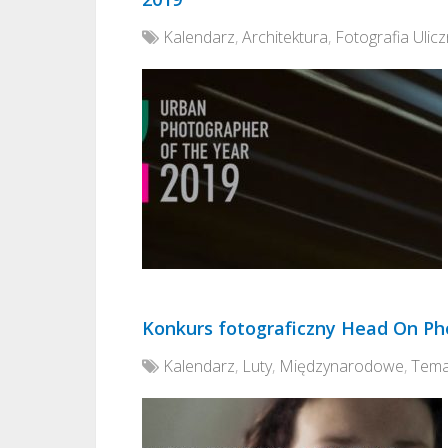
Kalendarz
,
Architektura
,
Fotografia Ulic
Konkurs fotograficzny Head On Pho
Kalendarz
,
Luty
,
Międzynarodowe
,
Tema