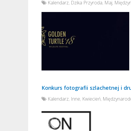
Kalendarz
,
Dzika Przyroda
,
Maj
,
Między
Konkurs fotografii szlachetnej i d
Kalendarz
,
Inne
,
Kwiecień
,
Międzynaro