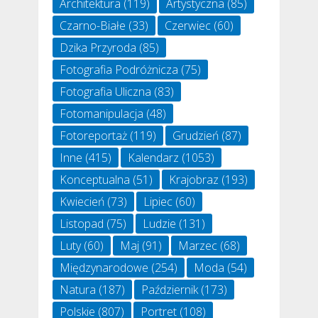
Architektura
(119)
Artystyczna
(85)
Czarno-Białe
(33)
Czerwiec
(60)
Dzika Przyroda
(85)
Fotografia Podróżnicza
(75)
Fotografia Uliczna
(83)
Fotomanipulacja
(48)
Fotoreportaż
(119)
Grudzień
(87)
Inne
(415)
Kalendarz
(1053)
Konceptualna
(51)
Krajobraz
(193)
Kwiecień
(73)
Lipiec
(60)
Listopad
(75)
Ludzie
(131)
Luty
(60)
Maj
(91)
Marzec
(68)
Międzynarodowe
(254)
Moda
(54)
Natura
(187)
Październik
(173)
Polskie
(807)
Portret
(108)