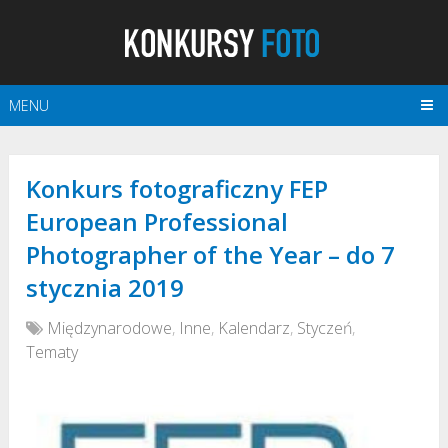
MENU
Konkurs fotograficzny FEP
European Professional
Photographer of the Year – do 7
stycznia 2019
Międzynarodowe
,
Inne
,
Kalendarz
,
Styczeń
,
Tematy