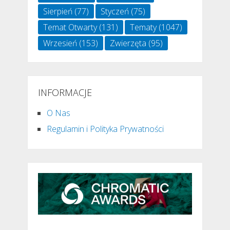
Sierpień
(77)
Styczeń
(75)
Temat Otwarty
(131)
Tematy
(1047)
Wrzesień
(153)
Zwierzęta
(95)
INFORMACJE
O Nas
Regulamin i Polityka Prywatności