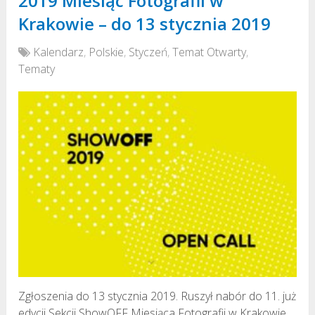
2019 Miesiąc Fotografii w
Krakowie – do 13 stycznia 2019
Kalendarz
,
Polskie
,
Styczeń
,
Temat Otwarty
,
Tematy
Zgłoszenia do 13 stycznia 2019. Ruszył nabór do 11. już
edycji Sekcji ShowOFF Miesiąca Fotografii w Krakowie.