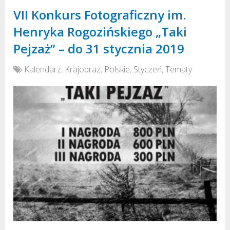
VII Konkurs Fotograficzny im.
Henryka Rogozińskiego „Taki
Pejzaż” – do 31 stycznia 2019
Kalendarz
,
Krajobraz
,
Polskie
,
Styczeń
,
Tematy