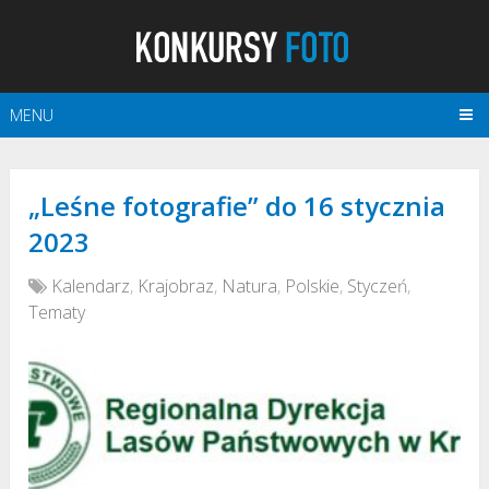
MENU
„Leśne fotografie” do 16 stycznia
2023
Kalendarz
,
Krajobraz
,
Natura
,
Polskie
,
Styczeń
,
Tematy