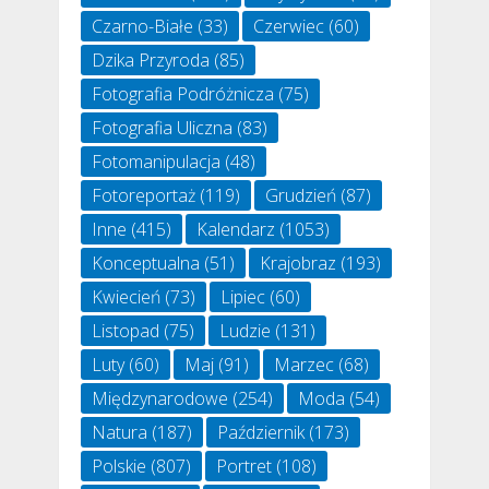
Czarno-Białe
(33)
Czerwiec
(60)
Dzika Przyroda
(85)
Fotografia Podróżnicza
(75)
Fotografia Uliczna
(83)
Fotomanipulacja
(48)
Fotoreportaż
(119)
Grudzień
(87)
Inne
(415)
Kalendarz
(1053)
Konceptualna
(51)
Krajobraz
(193)
Kwiecień
(73)
Lipiec
(60)
Listopad
(75)
Ludzie
(131)
Luty
(60)
Maj
(91)
Marzec
(68)
Międzynarodowe
(254)
Moda
(54)
Natura
(187)
Październik
(173)
Polskie
(807)
Portret
(108)