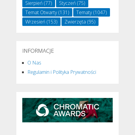
Sierpień
(77)
Styczeń
(75)
Temat Otwarty
(131)
Tematy
(1047)
Wrzesień
(153)
Zwierzęta
(95)
INFORMACJE
O Nas
Regulamin i Polityka Prywatności