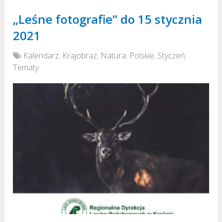
„Leśne fotografie” do 15 stycznia
2021
Kalendarz
,
Krajobraz
,
Natura
,
Polskie
,
Styczeń
,
Tematy